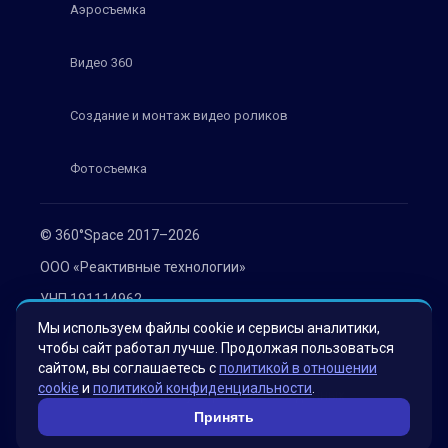
Аэросъемка
Видео 360
Создание и монтаж видео роликов
Фотосъемка
© 360°Space 2017–2026
ООО «Реактивные технологии»
УНП 191114962
Мы используем файлы cookie и сервисы аналитики,
г. Минск, ул. Мележа 1, офис 402
чтобы сайт работал лучше. Продолжая пользоваться
Политика конфиденциальности
сайтом, вы соглашаетесь с
политикой в отношении
cookie
и
политикой конфиденциальности
.
Согласие на обработку персональных данных
Принять